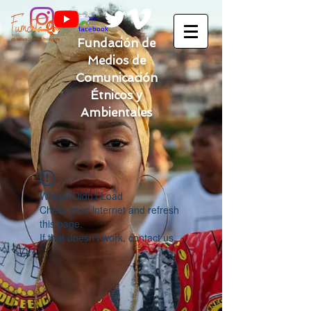
Fundación de
Medios de
Comunicación
Étnicos y
Ambientales
Widget Didn’t Load
Check your internet and refresh
this page.
If that doesn’t work, contact us.