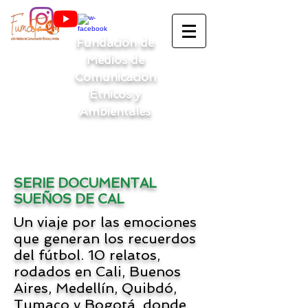
Fundación de
Medios de
Comunicación
Étnicos y
Ambientales
SERIE DOCUMENTAL
SUEÑOS DE CAL
Un viaje por las emociones
que generan los recuerdos
del fútbol. 10 relatos,
rodados en Cali, Buenos
Aires, Medellín, Quibdó,
Tumaco y Bogotá, donde